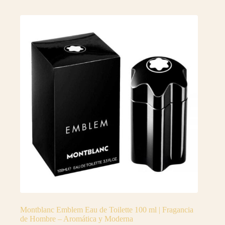
Montblanc Emblem Eau de Toilette 100 ml | Fragancia
de Hombre – Aromática y Moderna