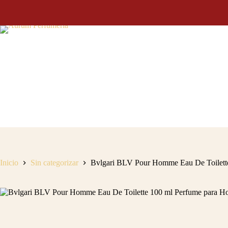
Saltar
al
contenido
Inicio
Sin categorizar
Bvlgari BLV Pour Homme Eau De Toilette