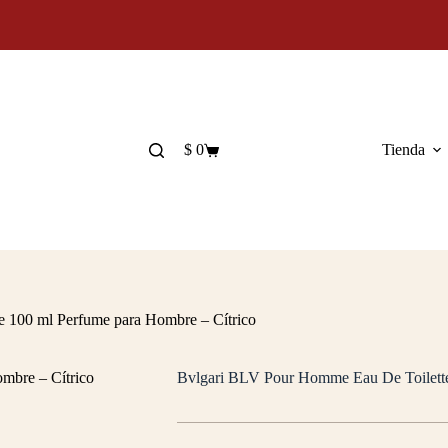
$
0
Tienda
Carro
de
compra
 100 ml Perfume para Hombre – Cítrico
Bvlgari BLV Pour Homme Eau De Toilette