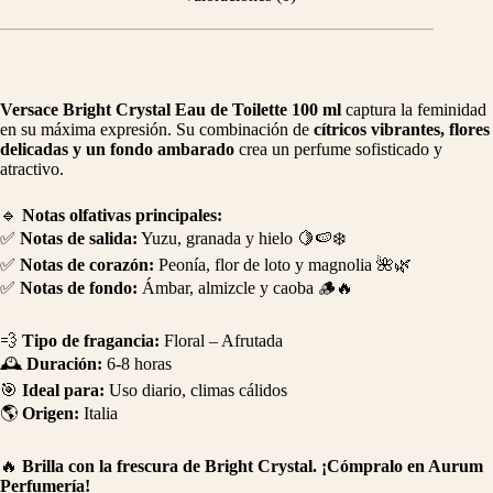
Versace Bright Crystal Eau de Toilette 100 ml
captura la feminidad
en su máxima expresión. Su combinación de
cítricos vibrantes, flores
delicadas y un fondo ambarado
crea un perfume sofisticado y
atractivo.
🔹
Notas olfativas principales:
✅
Notas de salida:
Yuzu, granada y hielo 🍋🍉❄️
✅
Notas de corazón:
Peonía, flor de loto y magnolia 🌺🌿
✅
Notas de fondo:
Ámbar, almizcle y caoba 🪵🔥
💨
Tipo de fragancia:
Floral – Afrutada
🕰
Duración:
6-8 horas
🎯
Ideal para:
Uso diario, climas cálidos
🌎
Origen:
Italia
🔥
Brilla con la frescura de Bright Crystal. ¡Cómpralo en Aurum
Perfumería!