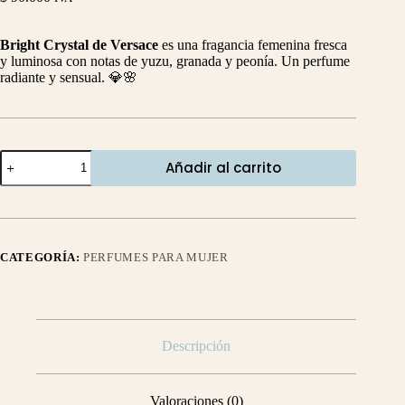
Bright Crystal de Versace
es una fragancia femenina fresca
y luminosa con notas de yuzu, granada y peonía. Un perfume
radiante y sensual. 💎🌸
Versace
Añadir al carrito
Bright
Crystal
Eau
de
Toilette
|
CATEGORÍA:
PERFUMES PARA MUJER
Perfume
para
Mujer
Luminoso
y
Sensual
Descripción
cantidad
Valoraciones (0)