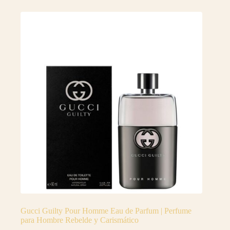
Gucci Guilty Pour Homme Eau de Parfum | Perfume
para Hombre Rebelde y Carismático